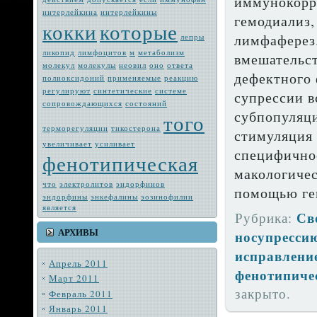
иммунокорр
интерлейкина
интерлейкины
гемодиализ,
кокки
которые
лимфаферез
лепры
ликопид
лимфоцитов
м
метабо­лизм
вмешательст
молекул
молекулы
неовил
оно
ответа
дефектного
полиоксидоний
применяемые
реакцию
регулируют
синтетические
системе
супрессии в
сопровождающих­ся
состояний
субпопуляци
того
терморегуляции
тикостерона
стимуляция 
увеличивает
усиливает
специфично
фенотипическая
макологиче
что
электро­литов
эндорфинов
помощью ген
эндорфины
энкефалины
эозинофилии
является
Св
Рубрика:
АРХИВЫ
носупресси
исправлени
Апрель 2011
фенотипиче
Март 2011
закрыто.
Февраль 2011
Январь 2011