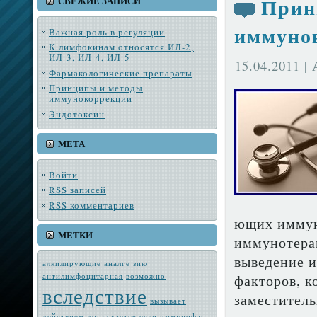
Прин
СВЕЖИЕ ЗАПИСИ
иммуно
Важная роль в регуляции
К лимфокинам относятся ИЛ-2,
ИЛ-3, ИЛ-4, ИЛ-5
15.04.2011 |
Фармакологические препараты
Принципы и методы
иммунокоррекции
Эндотоксин
МЕТА
Войти
RSS
записей
RSS
комментариев
ющих иммуно
МЕТКИ
иммунотерап
выведе­ние
алкилирующие
аналге зию
антилимфоцитарная
возмож­но
факторов, к
вследствие
заместитель
вызывает
действием
допускается
если
иммунофан