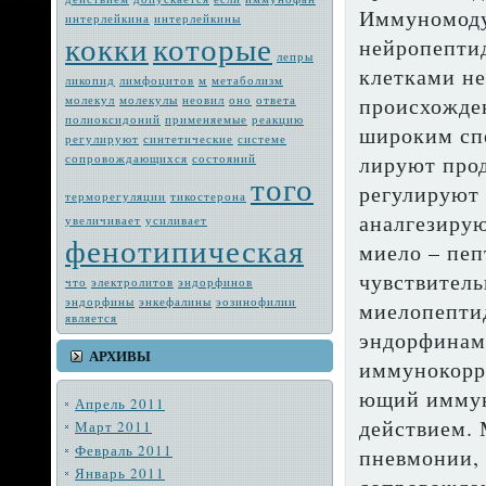
Иммуномоду
интерлейкина
интерлейкины
кокки
которые
нейропепти
лепры
клетками н
ликопид
лимфоцитов
м
метабо­лизм
происхожде
молекул
молекулы
неовил
оно
ответа
полиоксидоний
применяемые
реакцию
широким спе
регулируют
синтетические
системе
лируют прод
сопровождающих­ся
состояний
того
регулируют 
терморегуляции
тикостерона
аналгезирую
увеличивает
усиливает
фенотипическая
миело – пеп
чувствитель
что
электро­литов
эндорфинов
эндорфины
энкефалины
эозинофилии
миелопептид
является
эндорфинам.
АРХИВЫ
иммунокорр
ющий иммун
Апрель 2011
действием. 
Март 2011
Февраль 2011
пневмонии, 
Январь 2011