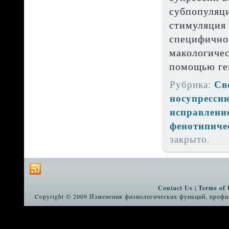
субпопуляци
стимуляция 
специфично
макологиче
помощью ген
Св
Рубрика:
носупресси
исправлени
фенотипиче
закрыто.
Contact Us
|
Terms of 
Copyright © 2009 Изменения физиологических функций, профил