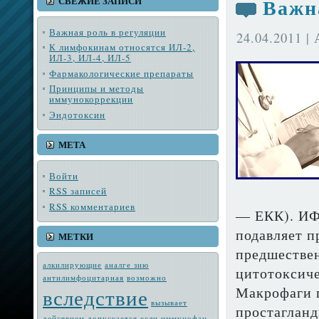
Важн
СВЕЖИЕ ЗАПИСИ
Важная роль в регуляции
24.04.2011 |
К лимфокинам относятся ИЛ-2,
ИЛ-3, ИЛ-4, ИЛ-5
Фармакологические препараты
Принципы и методы
иммунокоррекции
Эндотоксин
МЕТА
Войти
RSS
записей
RSS
комментариев
— ЕКК). ИФ-
подавляет 
МЕТКИ
предшествен
алкилирующие
аналге зию
цитотоксиче
антилимфоцитарная
возмож­но
Макрофа­ги 
вследствие
вызывает
простагланд
действием
допускается
если
иммунофан