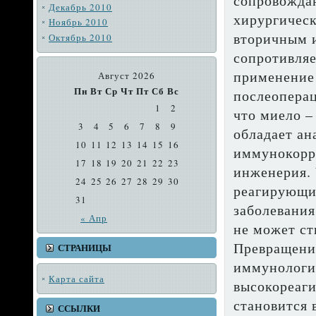
сопровожда
Декабрь 2010
хирургичес
Ноябрь 2010
вторичным 
Октябрь 2010
сопротивляе
применение 
Август 2026
Пн
Вт
Ср
Чт
Пт
Сб
Вс
послеопера
1
2
что миело –
3
4
5
6
7
8
9
обладает ан
10
11
12
13
14
15
16
иммунокорр
17
18
19
20
21
22
23
инженерия. 
24
25
26
27
28
29
30
реагирующи
31
заболевания
« Апр
не может с
Превраще­ни
СТРАНИЦЫ
иммунологи
Карта сайта
высокореаг
становится 
ССЫЛКИ