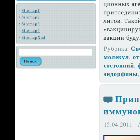
ционных аге
Sitemap1
присоединит
Sitemap2
литов. Тако
Sitemap3
«вакциниру
Sitemap4
вакцин буду
SitemapXml
Св
Рубрика:
молекул
от
,
состояний
,
эндорфины
Прин
иммуно
15.04.2011 |