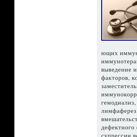
ющих иммуно
иммунотерап
выведе­ние
факторов, к
заместитель
иммунокорр
гемодиализ,
лимфаферез
вмешательст
дефектного
супрессии в