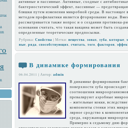
активные и пассивные. Активные, сходные с ан­тибиотика
бактериостатический эффект, пассив­ные — предотвращаю
бляшки путем измене­ния микробной среды. В настоящее 
епры
методом профилактики является фторирование воды. Вмес
рассматривается так­же вопрос и о создании противока-р
та
основания счи­тать, что такая вакцина может быть создан
цию
определен­ные теоретические предпосылки.
Рубрика:
Свойства
| Метки:
вещества
,
зонах
,
зуба
,
которые
,
ные
,
ряда
,
способствующих
,
счи­тать
,
того
,
факто­ров
,
эффек
го
В динамике формирования
я
06.04.2011 | Автор:
admin
ии
В динамике формирования бакт
поверхности зуба происходят
соотношения микроорганизмов
превалируют аэробные микроо
– жительные кокки, вследствие
компоненты стенки этих микр
лярное сродство к компонентам
среда, окружаю­щая микроорга
Примерно к седьмому дню фо
относительное содержание кокков падает и устанав­ливае