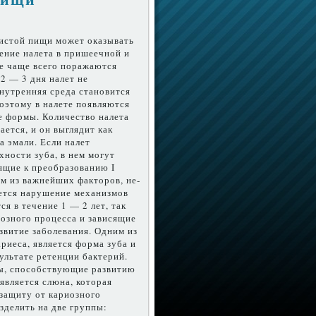
истой пищи может оказывать
ление налета в пришеечной и
ые чаще всего пора­жаются
 2 — 3 дня налет не
внутрен­няя среда становится
поэтому в налете появляются
 формы. Количе­ство налета
ет­ся, и он выглядит как
а эмали. Если налет
хности зуба, в нем могут
щие к преобра­зованию I
им из важнейших факторов, не­
яется нарушение механизмов
ся в течение 1 — 2 лет, так
озного процесса и завися­щие
звитие заболевания. Одним из
ие­са, является форма зуба и
ультате ретенции бак­терий.
ры, спо­собствующие развитию
является слюна, которая
защиту от кариозного
­делить на две группы: