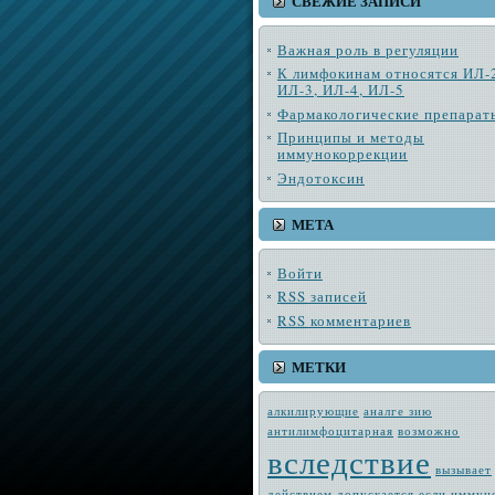
СВЕЖИЕ ЗАПИСИ
Важная роль в регуляции
К лимфокинам относятся ИЛ-
ИЛ-3, ИЛ-4, ИЛ-5
Фармакологические препарат
Принципы и методы
иммунокоррекции
Эндотоксин
МЕТА
Войти
RSS
записей
RSS
комментариев
МЕТКИ
алкилирующие
аналге зию
антилимфоцитарная
возмож­но
вследствие
вызывает
действием
допускается
если
иммун