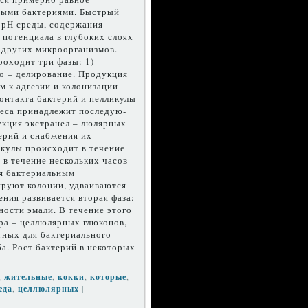
ными бактериями. Быстрый
 рН среды, со­держания
потен­циала в глубоких слоях
 других микроорганизмов.
оходит три фазы: 1)
мо – делирование. Продукция
м к адгезии и колонизации
контакта бактерий и пелликулы
риеса принадлежит последую­
укция экстранел – люлярных
ерий и снабжения их
ку­лы происходит в течение
 в течение нескольких часов
я бактериаль­ным
руют ко­лонии, удваиваются
ения развивается вторая фаза:
ости эмали. В те­чение этого
ра – целлюлярных глюконов,
тных для бактериального
ба. Рост бактерий в некоторых
,
жительные
,
кокки
,
которые
,
еда
,
целлюлярных
|