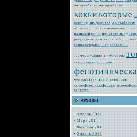
интерлейкина
интерлейкины
кокки
которые
л
ликопид
лимфоцитов
м
метабо­лизм
молекул
молекулы
неовил
оно
отве
полиоксидоний
применяемые
реак
регулируют
синтетические
системе
сопровождающих­ся
состояний
то
терморегуляции
тикостерона
увеличивает
усиливает
фенотипическа
что
электро­литов
эндорфинов
эндорфины
энкефалины
эозинофил
является
АРХИВЫ
Апрель 2011
Март 2011
Февраль 2011
Январь 2011