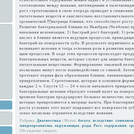
соотноше­ние между кокками, нитевидными и палочковид
рост стрептококков в свою очередь приводит к снижению
питательных веществ и окис­лительно-восстановительного 
органической матрицы бляшки, что способствует росту
Развитие бактериальной бляшки по Ньюбрам (Newbrum) пр
начальная колонизация; 2) быстрый рост бактерий; 3) ре
кислот в бляшке является ведущим процессом, приводящи
бактерий на поверхности зуба. В результате первичного 
возникают ко­лонии и тогда основная роль в разви­тии ка
щим процессам. В ходе этих процес­сов происходит прод
бактериальных веществ, которые служат для защиты бакт
питательными веще­ствами. Формирование эмалевой пелли
нескольких минут после взаимодействия со слю­ной. Затем
протекает первая фаза образования бляшки, начинающаяс
прикреплением. Стрептококки, которые в основном форми
каждые 2 ч. Спу­стя 12 — 24 ч после начального при­крепл
бактериальные колонии образуют тон­кий налет на поверхн
времени бактерии проду­цируют большое количество экст
которые при­крепляются к матрице налета. При благоприя
роста условиях этот налет покрывает все поверхности зу
зонах несколько ограничен вследствие жевания.
Рубрика:
Диагностика
| Метки:
богата
,
вследствие
,
глюконов
микроорганизмы
,
окружаю­щая
,
реды
,
Рост
,
со­держания
,
ср
Обсуждение закрыто.