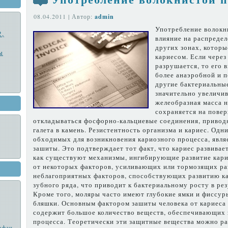
08.04.2011 | Автор:
admin
Употребление волокн
2,
влияние на распре­де
дру­гих зонах, котор
ы
кариесом. Если через
разрушается, то его 
более анаэроб­ной и 
другие бактериальные
значительно увеличива
желеобразная масса н
сохраняет­ся на повер
откладываться фосфорно-кальциевые соединения, приводя
галета в камень. Резистентность организма и кариес. Одн
обходимых для возникновения кари­озного процесса, явл
зашиты. Это подтвержда­ет тот факт, что кариес развивает
как существу­ют механизмы, ингибирующие раз­витие кари
от некоторых факторов, усили­вающих или тормозящих ра
неблагоприятных факто­ров, способствующих развитию кар
зубного ряда, что приводит к бактериально­му росту в рез
Кроме того, моляры часто име­ют глубокие ямки и фиссу
бляшки. Ос­новным фактором зашиты человека от кариеса 
содержит большое количество ве­ществ, обеспечивающих 
процесса. Теоретически эти защитные вещества можно раз
офан