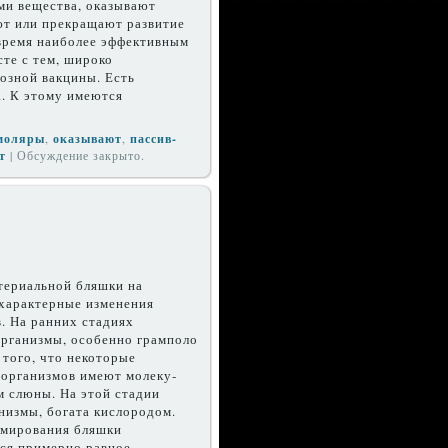
ми вещества, оказывают
т или прекраща­ют развитие
время наиболее эф­фективным
те с тем, широко
иозной вакцины. Есть
а. К этому имеются
моляры
,
оказывают
,
пассив­
т
|
Обсуждение закрыто.
ери­альной бляшки на
 характерные изменения
. На ранних стадиях
рганизмы, особенно грамполо
 того, что некоторые
оорганизмов имеют молеку­
 слю­ны. На этой стадии
низмы, богата кисло­родом.
рмирования бляшки
тся примерно равное