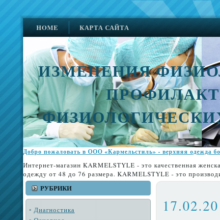
HOME
КАРТА САЙТА
ИЗМЕНЕНИЯ ФИЗИО
ПРОФИЛАКТ
ФИЗИОЛОГИЧЕСКИ
Добро пожаловать в ООО «Кармельстиль» - верхняя одежда б
Интернет-магазин KARMELSTYLE - это качественная женск
одежду от 48 до 76 размера. KARMELSTYLE - это производ
РУБРИКИ
17.02.20
Диагностика