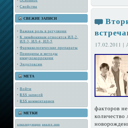
Основное
Свойства
Втор
СВЕЖИЕ ЗАПИСИ
встреча
Важная роль в регуляции
К лимфокинам относятся ИЛ-2,
ИЛ-3, ИЛ-4, ИЛ-5
17.02.2011 |
Фармакологические препараты
Принципы и методы
иммунокоррекции
Эндотоксин
МЕТА
Войти
RSS
записей
RSS
комментариев
факторов не
МЕТКИ
количество 
новорожден­
алкилирующие
аналге зию