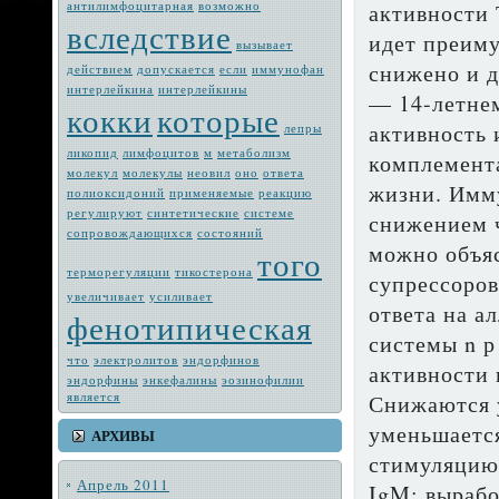
антилимфоцитарная
возмож­но
активности 
вследствие
идет преиму
вызывает
снижено и д
действием
допускается
если
иммунофан
интерлейкина
интерлейкины
— 14-летнем
кокки
которые
актив­ность
лепры
ликопид
лимфоцитов
м
метабо­лизм
комплемент
молекул
молекулы
неовил
оно
ответа
жизни. Имм
полиоксидоний
применяемые
реакцию
регулируют
синтетические
системе
снижением ч
сопровождающих­ся
состояний
можно объяс
того
терморегуляции
тикостерона
супрессоров
увеличивает
усиливает
ответа на а
фенотипическая
систе­мы n 
что
электро­литов
эндорфинов
активности 
эндорфины
энкефалины
эозинофилии
является
Сни­жаются 
уменьшается
АРХИВЫ
сти­муляцию
Апрель 2011
IgM: вырабо