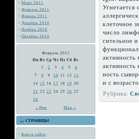
Март 2011
Угнетается 
Февраль 2011
аллергическ
Январь 2011
кле­точное 
Декабрь 2010
Ноябрь 2010
число лимфо
Октябрь 2010
сительное и
функционал
Февраль 2011
актив­ность
Пн
Вт
Ср
Чт
Пт
Сб
Вс
активность 
1
2
3
4
5
6
ность сыво
7
8
9
10
11
12
13
и с возраст
14
15
16
17
18
19
20
21
22
23
24
25
26
27
Св
Рубрика:
28
« Янв
Мар »
СТРАНИЦЫ
Карта сайта