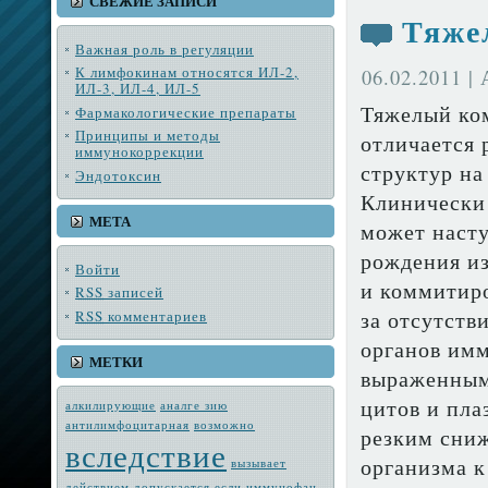
СВЕЖИЕ ЗАПИСИ
Тяже
Важная роль в регуляции
К лимфокинам относятся ИЛ-2,
06.02.2011 |
ИЛ-3, ИЛ-4, ИЛ-5
Тяжелый ко
Фармакологические препараты
Принципы и методы
отличается 
иммунокоррекции
структур на
Эндотоксин
Клинически 
МЕТА
может насту
рождения из
Войти
и коммитиро
RSS
записей
за отсут­ст
RSS
комментариев
органов им
МЕТКИ
выраженным 
цитов и пла
алкилирующие
аналге зию
антилимфоцитарная
возмож­но
резким сниж
вследствие
организма к
вызывает
действием
допускается
если
иммунофан