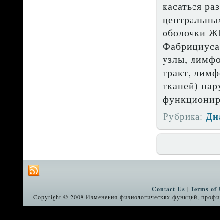
касаться ра
центральных
оболочки ЖК
Фабрициуса)
узлы, лимфо
тракт, лим­
тканей) нар
фун­кциони
Ди
Рубрика:
Contact Us
|
Terms of 
Copyright © 2009 Изменения физиологических функций, профил