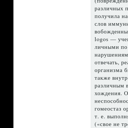
(повреждени
различных п
получила на
слов иммуни
вобожденный
logos — уче
личными по 
нарушениями
отвечать, р
организма б
так­же внут
различным в
хождения. О
неспособно
гомеостаз о
т. е. выпол
(«свое не т