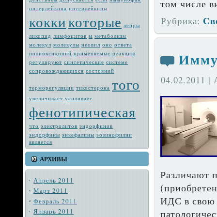
том числе ви
интерлейкина
интерлейкины
кокки
которые
Св
Рубрика:
лепры
ликопид
лимфоцитов
м
метабо­лизм
молекул
молекулы
неовил
оно
ответа
Имму
полиоксидоний
применяемые
реакцию
регулируют
синтетические
системе
сопровождающих­ся
состояний
04.02.2011 |
того
терморегуляции
тикостерона
увеличивает
усиливает
фенотипическая
что
электро­литов
эндорфинов
эндорфины
энкефалины
эозинофилии
является
АРХИВЫ
Различают п
Апрель 2011
(приобрете
Март 2011
ИДС в свою 
Февраль 2011
Январь 2011
патологичес