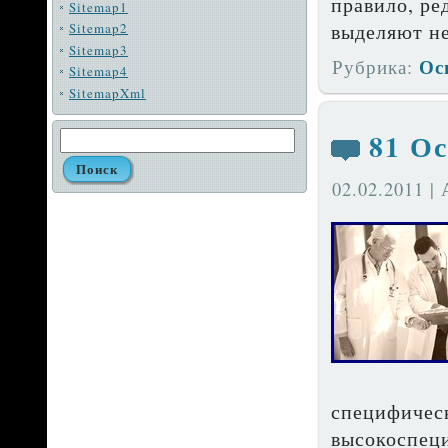
правило, ре
Sitemap1
выделяют не
Sitemap2
Sitemap3
Ос
Рубрика:
Sitemap4
SitemapXml
81 О
02.02.2011 |
специфическ
высокоспец