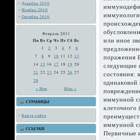
Декабрь 2010
иммунодефиц
Ноябрь 2010
иммунологи
Октябрь 2010
происхожде
обусловленн
Февраль 2011
или иное зв
Пн
Вт
Ср
Чт
Пт
Сб
Вс
предло­женн
1
2
3
4
5
6
поражения В
7
8
9
10
11
12
13
14
15
16
17
18
19
20
следу­ющие
21
22
23
24
25
26
27
состояния: 
28
одинаковой 
« Янв
Мар »
повреждение
иммунной с
СТРАНИЦЫ
клеточного 
преимуществ
Карта сайта
иммунной си
ССЫЛКИ
Первичные и