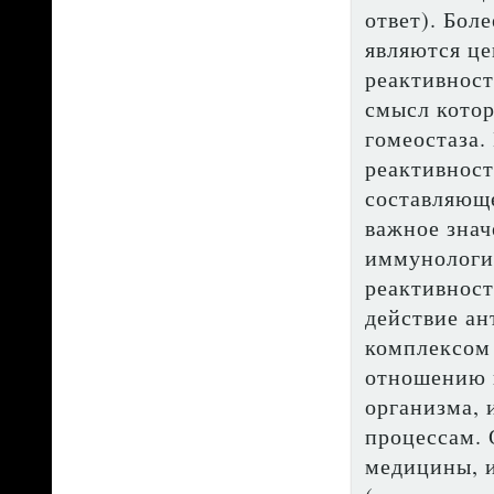
ответ). Бол
являются ц
реактивност
смысл котор
гомеостаза.
реактивност
составляюще
важное знач
иммунологич
реактивност
действие ан
комплексом
отношению 
организма, 
процессам. 
медицины, 